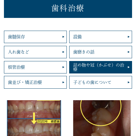
歯科治療
歯髄保存
設備
入れ歯など
歯磨きの話
詰め物や冠（かぶせ）の治
根管治療
療
歯並び・矯正治療
子どもの歯について