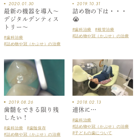
2020.01.30
2019.10.31
最新の機器を導入〜
詰め物の下は・・・
デジタルデンティス
😭
トリー〜
#歯科治療
#根管治療
#詰め物や冠（かぶせ）の治療
#歯科治療
#詰め物や冠（かぶせ）の治療
2019.08.26
2018.02.13
歯髄をできる限り残
連休に…
したい！
#歯科治療
#詰め物や冠（かぶせ）の治療
#歯科治療
#歯髄保存
#子どもの歯について
#詰め物や冠（かぶせ）の治療