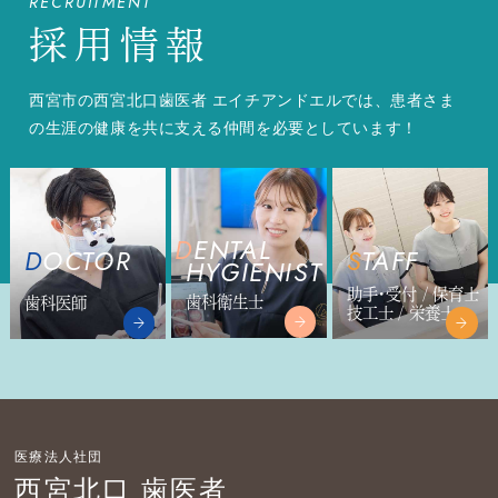
RECRUITMENT
採用情報
西宮市の西宮北口歯医者 エイチアンドエルでは、患者さま
の生涯の健康を共に支える仲間を必要としています！
DENTAL
DOCTOR
STAFF
HYGIENIST
助手・受付 / 保育士
歯科衛生士
歯科医師
技工士 / 栄養士
医療法人社団
西宮北口 歯医者