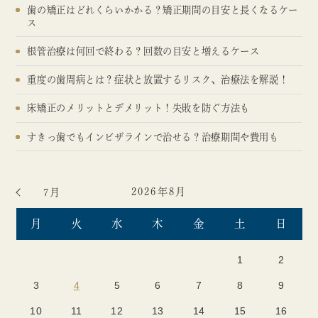
歯の矯正はどれくらいかかる？矯正期間の目安と長くなるケー
ス
根管治療は何回で終わる？回数の目安と増えるケース
重度の歯周病とは？症状と放置するリスク、治療法を解説！
床矯正のメリットとデメリット！失敗を防ぐ方法も
すきっ歯でもインビザラインで治せる？治療期間や費用も
2026年8月
7月
月
火
水
木
金
土
日
1
2
3
4
5
6
7
8
9
10
11
12
13
14
15
16