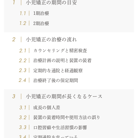
1
小児矯正の期間の目安
1.1
1期治療
1.2
2期治療
2
小児矯正の治療の流れ
2.1
カウンセリングと精密検査
2.2
治療計画の説明と装置の装着
2.3
定期的な通院と経過観察
2.4
治療終了後の保定期間
3
小児矯正の期間が長くなるケース
3.1
成長の個人差
3.2
装置の装着時間や使用方法の誤り
3.3
口腔習癖や生活習慣の影響
3.4
定期通院を怠っている