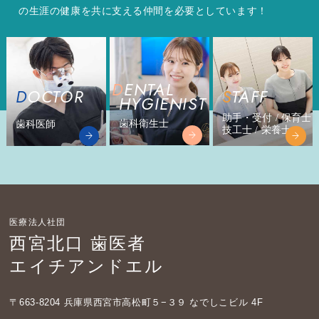
の生涯の健康を共に支える仲間を必要としています！
DENTAL
DOCTOR
STAFF
HYGIENIST
助手・受付 / 保育士
歯科衛生士
歯科医師
技工士 / 栄養士
医療法人社団
西宮北口 歯医者
エイチアンドエル
〒663-8204
兵庫県西宮市高松町５−３９ なでしこビル 4F