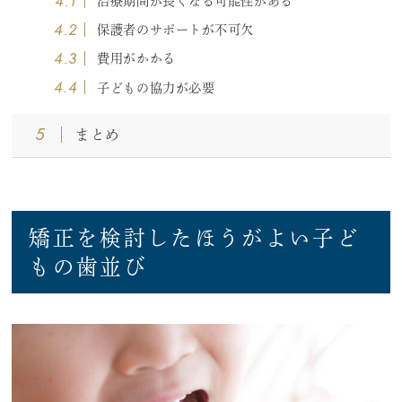
4.1
治療期間が長くなる可能性がある
4.2
保護者のサポートが不可欠
4.3
費用がかかる
4.4
子どもの協力が必要
5
まとめ
矯正を検討したほうがよい子ど
もの歯並び