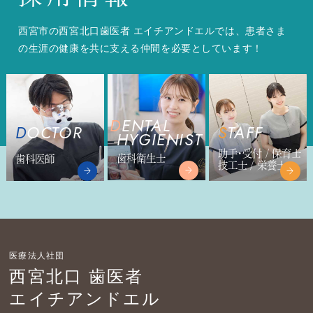
西宮市の西宮北口歯医者 エイチアンドエルでは、患者さま
の生涯の健康を共に支える仲間を必要としています！
DENTAL
DOCTOR
STAFF
HYGIENIST
助手・受付 / 保育士
歯科衛生士
歯科医師
技工士 / 栄養士
医療法人社団
西宮北口 歯医者
エイチアンドエル