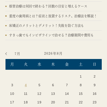
根管治療は何回で終わる？回数の目安と増えるケース
重度の歯周病とは？症状と放置するリスク、治療法を解説！
床矯正のメリットとデメリット！失敗を防ぐ方法も
すきっ歯でもインビザラインで治せる？治療期間や費用も
2026年8月
7月
月
火
水
木
金
土
日
1
2
3
4
5
6
7
8
9
10
11
12
13
14
15
16
17
18
19
20
21
22
23