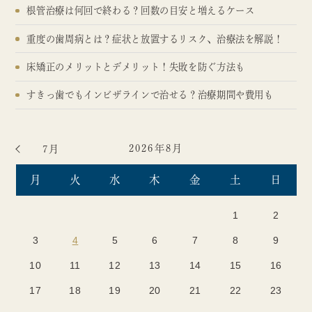
根管治療は何回で終わる？回数の目安と増えるケース
重度の歯周病とは？症状と放置するリスク、治療法を解説！
床矯正のメリットとデメリット！失敗を防ぐ方法も
すきっ歯でもインビザラインで治せる？治療期間や費用も
2026年8月
7月
月
火
水
木
金
土
日
1
2
3
4
5
6
7
8
9
10
11
12
13
14
15
16
17
18
19
20
21
22
23