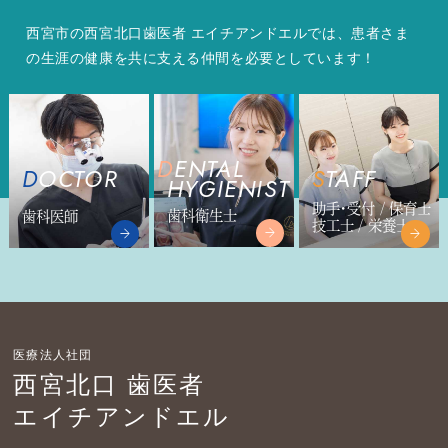
西宮市の西宮北口歯医者 エイチアンドエルでは、患者さま
の生涯の健康を共に支える仲間を必要としています！
DENTAL
DOCTOR
STAFF
HYGIENIST
助手・受付 / 保育士
歯科衛生士
歯科医師
技工士 / 栄養士
医療法人社団
西宮北口 歯医者
エイチアンドエル