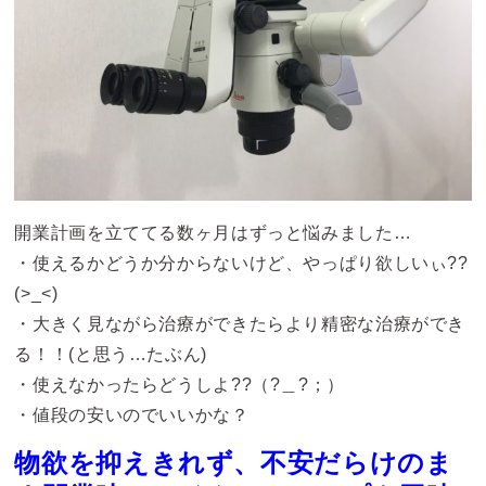
開業計画を立ててる数ヶ月はずっと悩みました…
・使えるかどうか分からないけど、やっぱり欲しいぃ??
(>_<)
・大きく見ながら治療ができたらより精密な治療ができ
る！！(と思う…たぶん)
・使えなかったらどうしよ??（?＿?；）
・値段の安いのでいいかな？
物欲を抑えきれず、不安だらけのま