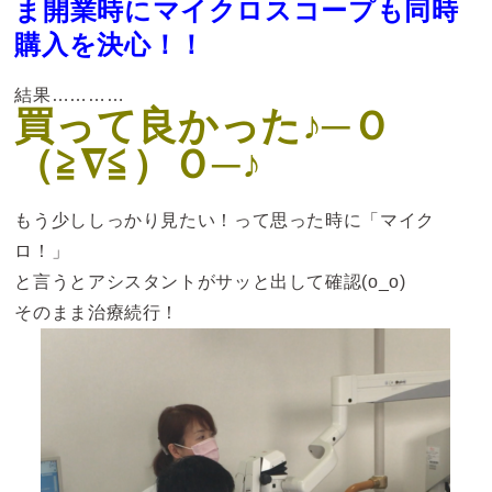
ま開業時にマイクロスコープも同時
購入を決心！！
結果…………
買って良かった♪─Ｏ
（≧∇≦）Ｏ─♪
もう少ししっかり見たい！って思った時に「マイク
ロ！」
と言うとアシスタントがサッと出して確認(o_o)
そのまま治療続行！