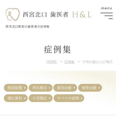
西宮北口駅前の歯医者の症例集
症例集
HOME
症例集
子供の歯ならび矯正
根面被覆
再生療法
審美治療
根管治療
矯正歯科
小児矯正
すべての症例