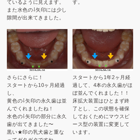
ているように見えます。
す。
また水色の⇩矢印には少し
隙間が出来てきました。
さらにさらに！
スタートから1年2ヶ月経
スタートから10ヶ月経過
過して、4本の永久歯がほ
し、
ぼ並んでくれました！！
黄色の⇩矢印の永久歯は並
床拡大装置はひとまず終
んでくれましたね！
了とし、この状態を確保
水色の⇩矢印の部分に永久
しておくためにマウスピ
歯が出てきました〜
ース型の装置に変更して
黒い★印の乳犬歯と重な
います。
ってガタガタですね。