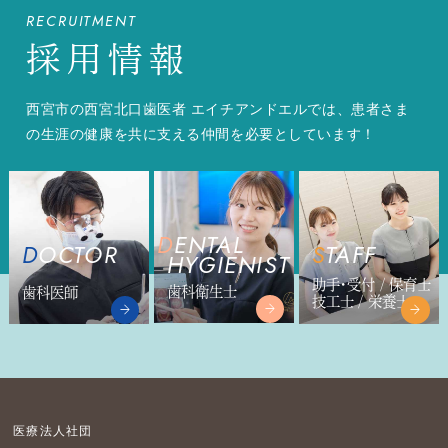
RECRUITMENT
採用情報
西宮市の西宮北口歯医者 エイチアンドエルでは、患者さま
の生涯の健康を共に支える仲間を必要としています！
DENTAL
DOCTOR
STAFF
HYGIENIST
助手・受付 / 保育士
歯科衛生士
歯科医師
技工士 / 栄養士
医療法人社団